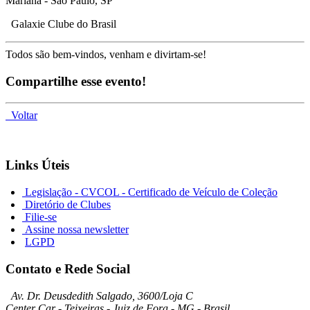
Mariana - São Paulo, SP
Galaxie Clube do Brasil
Todos são bem-vindos, venham e divirtam-se!
Compartilhe esse evento!
Voltar
Links Úteis
Legislação - CVCOL - Certificado de Veículo de Coleção
Diretório de Clubes
Filie-se
Assine nossa newsletter
LGPD
Contato e Rede Social
Av. Dr. Deusdedith Salgado, 3600/Loja C
Center Car - Teixeiras - Juiz de Fora - MG - Brasil