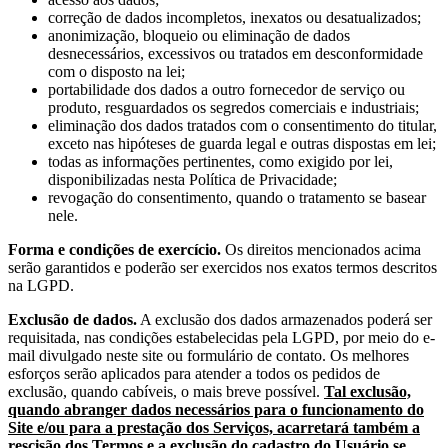
correção de dados incompletos, inexatos ou desatualizados;
anonimização, bloqueio ou eliminação de dados
desnecessários, excessivos ou tratados em desconformidade
com o disposto na lei;
portabilidade dos dados a outro fornecedor de serviço ou
produto, resguardados os segredos comerciais e industriais;
eliminação dos dados tratados com o consentimento do titular,
exceto nas hipóteses de guarda legal e outras dispostas em lei;
todas as informações pertinentes, como exigido por lei,
disponibilizadas nesta Política de Privacidade;
revogação do consentimento, quando o tratamento se basear
nele.
Forma e condições de exercício.
Os direitos mencionados acima
serão garantidos e poderão ser exercidos nos exatos termos descritos
na LGPD.
Exclusão de dados.
A exclusão dos dados armazenados poderá ser
requisitada, nas condições estabelecidas pela LGPD, por meio do e-
mail divulgado neste site ou formulário de contato. Os melhores
esforços serão aplicados para atender a todos os pedidos de
exclusão, quando cabíveis, o mais breve possível.
Tal exclusão,
quando abranger dados necessários para o funcionamento do
Site e/ou para a prestação dos Serviços, acarretará também a
rescisão dos Termos e a exclusão do cadastro do Usuário se