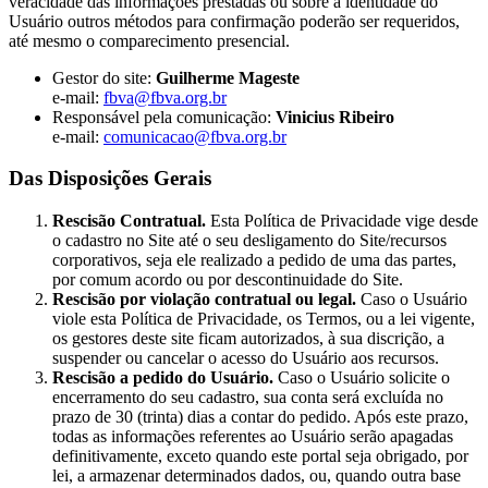
veracidade das informações prestadas ou sobre a identidade do
Usuário outros métodos para confirmação poderão ser requeridos,
até mesmo o comparecimento presencial.
Gestor do site:
Guilherme Mageste
e-mail:
fbva@fbva.org.br
Responsável pela comunicação:
Vinicius Ribeiro
e-mail:
comunicacao@fbva.org.br
Das Disposições Gerais
Rescisão Contratual.
Esta Política de Privacidade vige desde
o cadastro no Site até o seu desligamento do Site/recursos
corporativos, seja ele realizado a pedido de uma das partes,
por comum acordo ou por descontinuidade do Site.
Rescisão por violação contratual ou legal.
Caso o Usuário
viole esta Política de Privacidade, os Termos, ou a lei vigente,
os gestores deste site ficam autorizados, à sua discrição, a
suspender ou cancelar o acesso do Usuário aos recursos.
Rescisão a pedido do Usuário.
Caso o Usuário solicite o
encerramento do seu cadastro, sua conta será excluída no
prazo de 30 (trinta) dias a contar do pedido. Após este prazo,
todas as informações referentes ao Usuário serão apagadas
definitivamente, exceto quando este portal seja obrigado, por
lei, a armazenar determinados dados, ou, quando outra base