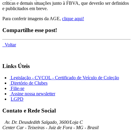
críticas e demais situações junto à FBVA, que deverão ser definidos
e publicitados em breve.
Para conferir imagens da AGE,
clique aqui!
Compartilhe esse post!
Voltar
Links Úteis
Legislação - CVCOL - Certificado de Veículo de Coleção
Diretório de Clubes
Filie-se
Assine nossa newsletter
LGPD
Contato e Rede Social
Av. Dr. Deusdedith Salgado, 3600/Loja C
Center Car - Teixeiras - Juiz de Fora - MG - Brasil