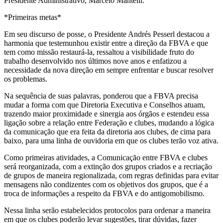
Presidente Administrativo, Marcelo Mantelli.
*Primeiras metas*
Em seu discurso de posse, o Presidente Andrés Pesserl destacou a
harmonia que testemunhou existir entre a direção da FBVA e que
tem como missão restaurá-la, ressaltou a visibilidade fruto do
trabalho desenvolvido nos últimos nove anos e enfatizou a
necessidade da nova direção em sempre enfrentar e buscar resolver
os problemas.
Na sequência de suas palavras, ponderou que a FBVA precisa
mudar a forma com que Diretoria Executiva e Conselhos atuam,
trazendo maior proximidade e sinergia aos órgãos e estendeu essa
ligação sobre a relação entre Federação e clubes, mudando a lógica
da comunicação que era feita da diretoria aos clubes, de cima para
baixo, para uma linha de ouvidoria em que os clubes terão voz ativa.
Como primeiras atividades, a Comunicação entre FBVA e clubes
será reorganizada, com a extinção dos grupos criados e a recriação
de grupos de maneira regionalizada, com regras definidas para evitar
mensagens não condizentes com os objetivos dos grupos, que é a
troca de informações a respeito da FBVA e do antigomobilismo.
Nessa linha serão estabelecidos protocolos para ordenar a maneira
em que os clubes poderão levar sugestões, tirar dúvidas, fazer