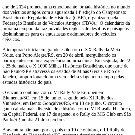
ano de 2024 promete uma emocionante jornada histórica no mundo
dos veículos antigos com a aguardada 14ª edição do Campeonato
Brasileiro de Regularidade Histórica (CBR), organizado pela
Federação Brasileira de Veículos Antigos (FBVA). O calendário da
próxima temporada traz novidades repletas de desafios e paisagens
deslumbrantes para os entusiastas e admiradores de veículos
clássicos.
A temporada inicia em grande estilo com o XX Rally da Meia
Noite, em Porto Alegre/RS, em 20 de abril, mergulhando os
participantes em uma experiência noturna única. Em seguida, de 22
a 25 de maio, o X 1000 Milhas Históricas Brasileiras, que parte de
São Paulo/SP e atravessa os estados de Minas Gerais e Rio de
Janeiro, proporcionando uma verdadeira viagem no tempo pelas
estradas históricas do país.
O encanto continua com o VI Rally Vale Europeu em
Blumenau/SC, em 15 de junho, seguido pelo XI Rally dos
Vinhedos, em Bento Gonçalves/RS, em 13 de julho. O circuito
ganha ainda mais diversidade e história com o VI Brasília Histórica,
na Capital Federal, em 17 de agosto, e o Rally do MG Club em São
Paulo/SP, no dia 21 de setembro.
A aventura não para por aí, pois em 19 de outubro, o III Rally de