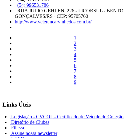
(54) 996531786
RUA JULIO GEHLEN, 226 - LICORSUL - BENTO
GONÇALVES/RS - CEP: 95705760
http://www.veterancarvinhedos.com.br/
1
2
3
4
5
6
7
8
9
Links Úteis
Legislação - CVCOL - Certificado de Veículo de Coleção
Diretório de Clubes
Filie-se
Assine nossa newsletter